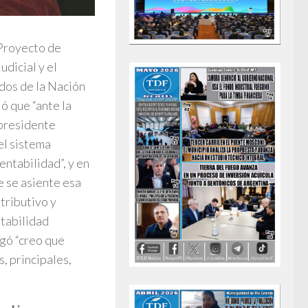
 Proyecto de
dicial y el
ados de la Nación
ó que “ante la
 presidente
el sistema
entabilidad”, y en
e se asiente esa
tributivo y
ntabilidad
egó “creo que
, principales,