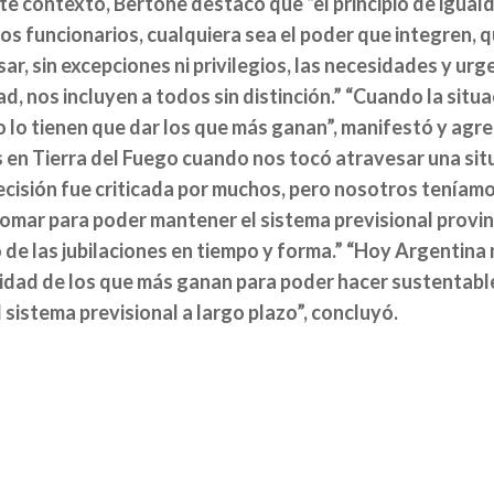
te contexto, Bertone destacó que “el principio de igual
os funcionarios, cualquiera sea el poder que integren, 
ar, sin excepciones ni privilegios, las necesidades y ur
d, nos incluyen a todos sin distinción.” “Cuando la situaci
 lo tienen que dar los que más ganan”, manifestó y agre
 en Tierra del Fuego cuando nos tocó atravesar una situ
cisión fue criticada por muchos, pero nosotros teníamo
omar para poder mantener el sistema previsional provinc
 de las jubilaciones en tiempo y forma.” “Hoy Argentina 
idad de los que más ganan para poder hacer sustentable
l sistema previsional a largo plazo”, concluyó.