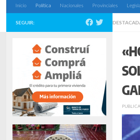
Inicio
Política
Nacionales
Provinciales
Legisl
SEGUIR:
DESTACAD
«H
SO
GA
PUBLIC