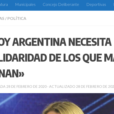
atura
Municipales
Concejo Deliberante
Deportivas
AS
/
POLÍTICA
OY ARGENTINA NECESITA
LIDARIDAD DE LOS QUE M
NAN»
ADA
28 DE FEBRERO DE 2020
· ACTUALIZADO
28 DE FEBRERO DE 20