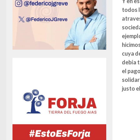
Y en es
todos l
atraves
socieda
ejemplo
hicimos
cuya de
debía t
el pago
solidar
justo e