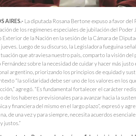
S AIRES.-
La diputada Rosana Bertone expuso a favor del
ación de los regímenes especiales de jubilación del Poder Ju
o Exterior de la Nación en la sesión de la Cámara de Diput
 jueves. Luego de su discurso, la Legisladora fueguina señal
 situación que atraviesa nuestro país, comparto la visión del
 Fernández sobre la necesidad de cuidar y hacer más justo 
onal argentino, priorizando los principios de equidad y sust
ntexto “la solidaridad debe ser uno de los valores en los qu
cción,” agregó. “Es fundamental fortalecer el carácter redis
io de los haberes previsionales para avanzar hacia la suste
ca y financiera del mismo en el largo plazo”, expresó y agr
na, de una vez y para siempre, necesita acuerdos esenciales
y justos.”