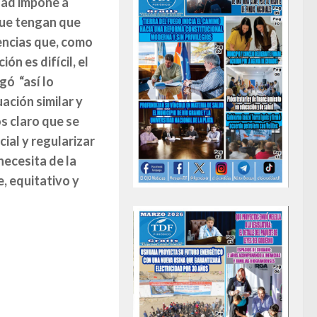
dad impone a
que tengan que
gencias que, como
ón es difícil, el
gó “así lo
ación similar y
s claro que se
ial y regularizar
necesita de la
, equitativo y