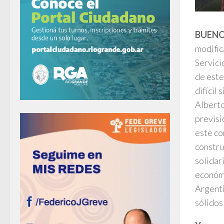
BUENO
modific
Servici
de este
difícil
Alberto
previsi
este co
constru
solidar
económi
Argenti
sólidos 