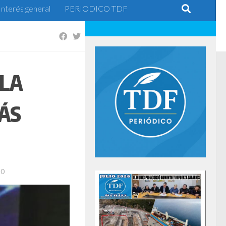
Interés general
PERIODICO TDF
 LA
ÁS
20