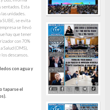
s sentados. Esta
 las unidades.
ta SUBE, se evita
a empresa se llevó
 que hay que tener
verizador con 70%
la Salud (OMS),
e los descansos.
 dedos con agua y
o taparse el
os).