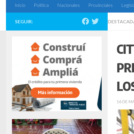
Inicio
Política
Nacionales
Provinciales
Legisl
SEGUIR:
DESTACAD
CI
PR
LO
16 DE M