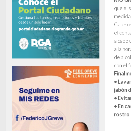
que el 
medida 
Cabe re
el cont
a cabo 
a la ho
de alco
con el 
Finalme
• Lava
jabón d
• Evita
• En ca
rostro