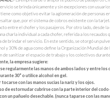
servicio se brinda únicamente y sin excepciones con usuario
tiene como objetivo evitar la aglomeración de personas en
saltar que, por el sistema de cobros existente con la tarje
acto entre el chofer y los pasajeros. Por otro lado, desde l
una charla individual a cada chofer, referida a los recaudos
ra de brindar el servicio. En este sentido, se otorgó un pul
hol y 30% de agua como define la Organización Mundial de 
fin de sanitizar el espacio de trabajo y los colectivos durant
nte, la empresa sugiere:
rse regularmente las manos de ambos lados y entre los
urante 30” o utilice alcohol en gel.
r tocarse con las manos sucias la nariz y los ojos.
so de estornudar cubrirse con la parte interior del codo 
 con un pañuelo desechable. (nunca taparse con las man