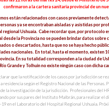
confirmaron a la cartera sanitaria provincial de un nu
smos están relacionados con casos previamente detecta
ersonas ya se encontraban aisladas y asistidas por pro
l regional Ushuaia. Cabe recordar que, por protocolo es
l desde la Provincia no se pueden brindar datos sobre 
mados o descartados, hasta que no se haya hecho públic
ades nacionales. En total, hasta el momento, existen 1
rovincia. En su totalidad corresponden a la ciudad de Us
Río Grande y Tolhuin no existe ningún caso con dicha ca
larar que la notificación de los casos por jurisdicción se re
la residencia según el Registro Nacional de las Personas. 
 de la investigación de la jurisdicción. Profesionales del 
ando por sus pares del Instituto Malbrán, para realizar el 
9 en el Laboratorio del Hospital Regional Ushuaia. Pró