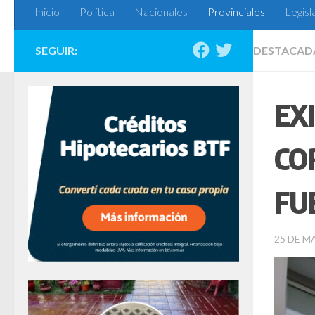
Inicio
Política
Nacionales
Provinciales
Legisl
SEGUIR:
DESTACAD
EX
CO
FU
25 DE M