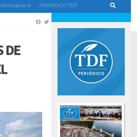
Interés general
PERIODICO TDF
S DE
EL