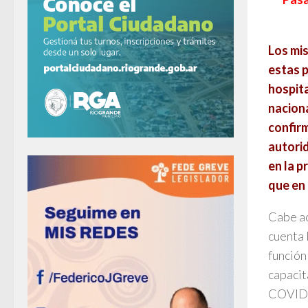
Los mi
estas p
hospita
naciona
confir
autorid
en la p
que en 
Cabe ac
cuenta 
función
capacit
COVID-1