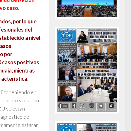
evo caso.
dos, por lo que
fesionales del
tablecido a nivel
casos
o por
0 casos positivos
huaia, mientras
racterística.
aliza teniendo en
Pudiendo variar en
HRU se están
diagnostico de
ximamente estarán