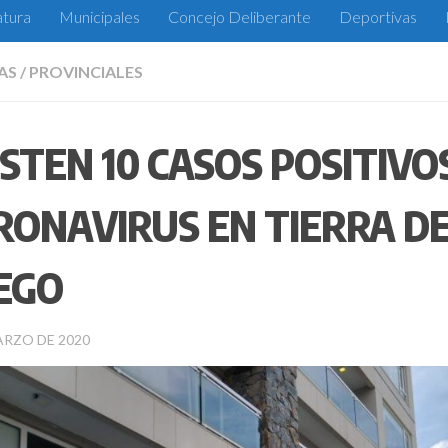
atura
Municipales
Concejo Deliberante
Deportivas
AS
/
PROVINCIALES
ISTEN 10 CASOS POSITIVO
RONAVIRUS EN TIERRA D
EGO
ARZO DE 2020