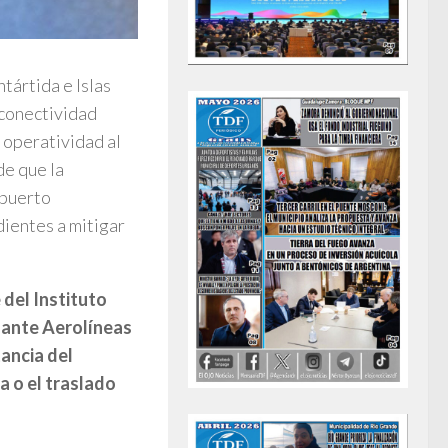
tártida e Islas
 conectividad
 operatividad al
de que la
opuerto
dientes a mitigar
del Instituto
 ante Aerolíneas
tancia del
a o el traslado