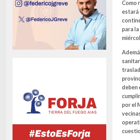
Como r
estará
contine
para la
miérco
Además,
sanitar
traslad
provinc
deben e
cumplir
por el 
vecinas
operati
cuesti