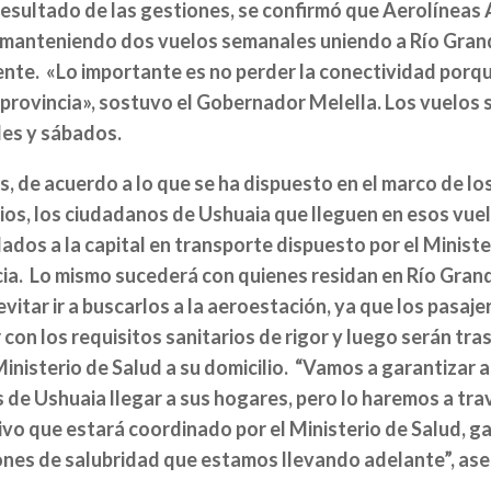
esultado de las gestiones, se confirmó que Aerolíneas
 manteniendo dos vuelos semanales uniendo a Río Grand
nte. «Lo importante es no perder la conectividad porqu
 provincia», sostuvo el Gobernador Melella. Los vuelos 
les y sábados.
 de acuerdo a lo que se ha dispuesto en el marco de lo
ios, los ciudadanos de Ushuaia que lleguen en esos vue
ados a la capital en transporte dispuesto por el Ministe
ia. Lo mismo sucederá con quienes residan en Río Grand
vitar ir a buscarlos a la aeroestación, ya que los pasaj
 con los requisitos sanitarios de rigor y luego serán t
Ministerio de Salud a su domicilio.
“Vamos a garantizar a
 de Ushuaia llegar a sus hogares, pero lo haremos a tra
vo que estará coordinado por el Ministerio de Salud, g
ones de salubridad que estamos llevando adelante”, ase