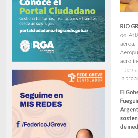
RIO G
del Atl
aérea, 
Aeropue
aerolín
Interna
la pro
El Gob
Fuegui
Argenti
sosteni
de med