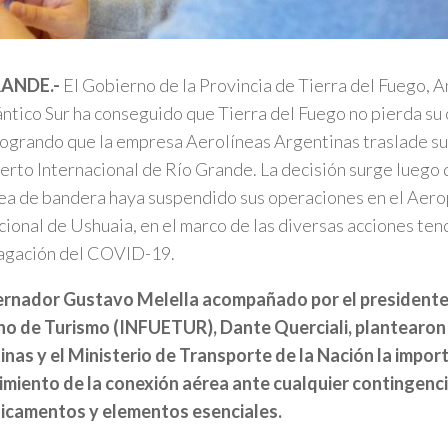
RANDE.-
El Gobierno de la Provincia de Tierra del Fuego, An
ántico Sur ha conseguido que Tierra del Fuego no pierda su
logrando que la empresa Aerolíneas Argentinas traslade su
rto Internacional de Río Grande. La decisión surge luego 
ea de bandera haya suspendido sus operaciones en el Aer
cional de Ushuaia, en el marco de las diversas acciones ten
pagación del COVID-19.
ernador Gustavo Melella acompañado por el presidente 
no de Turismo (INFUETUR), Dante Querciali, plantearon
nas y el Ministerio de Transporte de la Nación la impor
miento de la conexión aérea ante cualquier contingenci
icamentos y elementos esenciales.