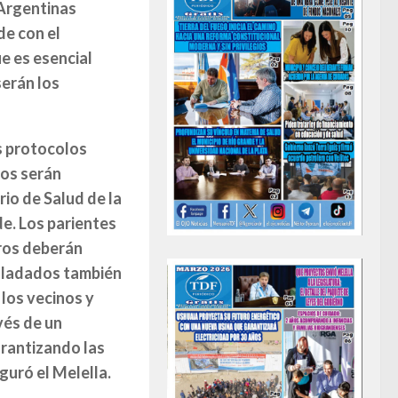
 Argentinas
e con el
e es esencial
serán los
s protocolos
los serán
rio de Salud de la
e. Los parientes
eros deberán
rasladados también
 los vecinos y
vés de un
arantizando las
guró el Melella.