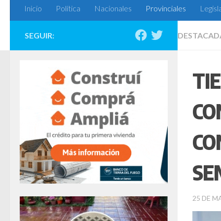
Inicio
Política
Nacionales
Provinciales
Legisl
SEGUIR:
DESTACAD
TI
CO
CO
SE
25 DE M