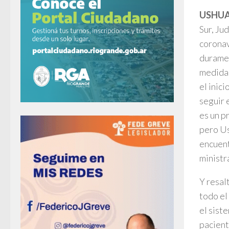
USHUA
Sur, Ju
coronav
duramen
medidas
el inic
seguir 
es un p
pero Us
encuent
ministr
Y resal
todo el
el sist
pacient