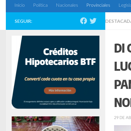
Inicio
Política
Nacionales
Provinciales
Legisl
SEGUIR:
DESTACAD
DI
LU
PA
NO
29 DE AB