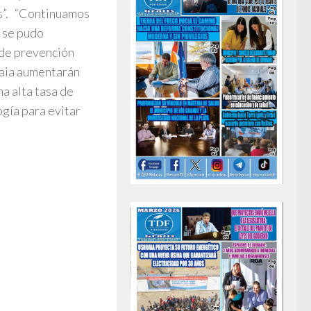
s”. “Continuamos
s se pudo
 de prevención
aia aumentarán
na alta tasa de
gía para evitar