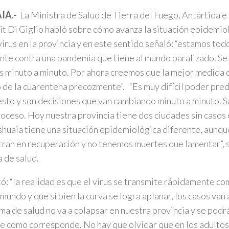
IA.-
La Ministra de Salud de Tierra del Fuego, Antártida e 
dit Di Giglio habló sobre cómo avanza la situación epidemio
irus en la provincia y en este sentido señaló: “estamos to
te contra una pandemia que tiene al mundo paralizado. S
 minuto a minuto. Por ahora creemos que la mejor medida
io de la cuarentena precozmente”. “Es muy difícil poder pre
esto y son decisiones que van cambiando minuto a minuto.
roceso. Hoy nuestra provincia tiene dos ciudades sin caso
huaia tiene una situación epidemiológica diferente, aunqu
ran en recuperación y no tenemos muertes que lamentar”, 
a de salud.
tó: “la realidad es que el virus se transmite rápidamente co
 mundo y que si bien la curva se logra aplanar, los casos van
ema de salud no va a colapsar en nuestra provincia y se podr
e como corresponde. No hay que olvidar que en los adulto