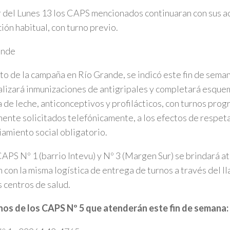
r del Lunes 13 los CAPS mencionados continuaran con sus a
ión habitual, con turno previo.
ande
o de la campaña en Río Grande, se indicó este fin de sema
alizará inmunizaciones de antigripales y completará esque
 de leche, anticonceptivos y profilácticos, con turnos pro
ente solicitados telefónicamente, a los efectos de respeta
iamiento social obligatorio.
CAPS Nº 1 (barrio Intevu) y Nº 3 (Margen Sur) se brindará a
 con la misma logística de entrega de turnos a través del l
s centros de salud.
nos de los CAPS Nº 5 que atenderán este fin de semana: