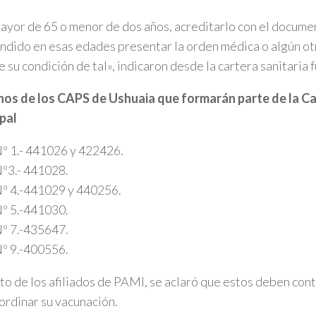
mayor de 65 o menor de dos años, acreditarlo con el documen
dido en esas edades presentar la orden médica o algún o
e su condición de tal», indicaron desde la cartera sanitaria 
nos de los CAPS de Ushuaia que formarán parte de la 
pal
º 1.- 441026 y 422426.
º3.- 441028.
º 4.-441029 y 440256.
º 5.-441030.
º 7.-435647.
º 9.-400556.
o de los afiliados de PAMI, se aclaró que estos deben contac
ordinar su vacunación.