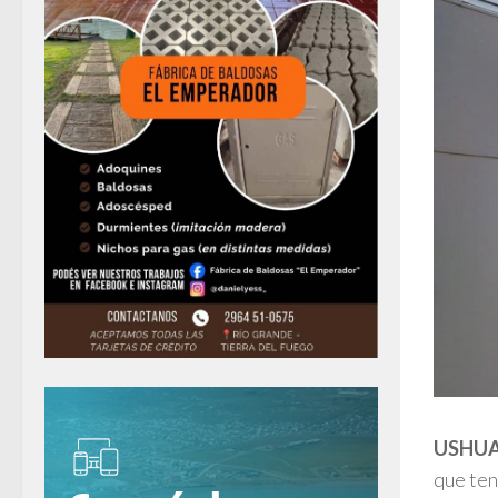
USHUA
que ten