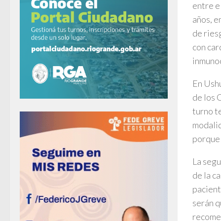
entre e
años, e
de ries
con car
inmuno
En Ushu
de los 
turno t
modalid
porque 
La segu
de la c
pacient
serán q
recome