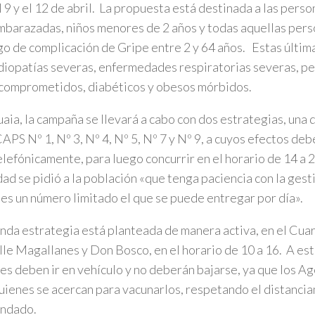
l 9 y el 12 de abril. La propuesta está destinada a las per
mbarazadas, niños menores de 2 años y todas aquellas pers
go de complicación de Gripe entre 2 y 64 años. Estas últim
diopatías severas, enfermedades respiratorias severas, per
comprometidos, diabéticos y obesos mórbidos.
aia, la campaña se llevará a cabo con dos estrategias, una d
CAPS Nº 1, Nº 3, Nº 4, Nº 5, Nº 7 y Nº 9, a cuyos efectos deb
elefónicamente, para luego concurrir en el horario de 14 a 
ad se pidió a la población «que tenga paciencia con la gest
es un número limitado el que se puede entregar por día».
nda estrategia está planteada de manera activa, en el Cua
alle Magallanes y Don Bosco, en el horario de 10 a 16. A este
es deben ir en vehículo y no deberán bajarse, ya que los A
uienes se acercan para vacunarlos, respetando el distanci
ndado.