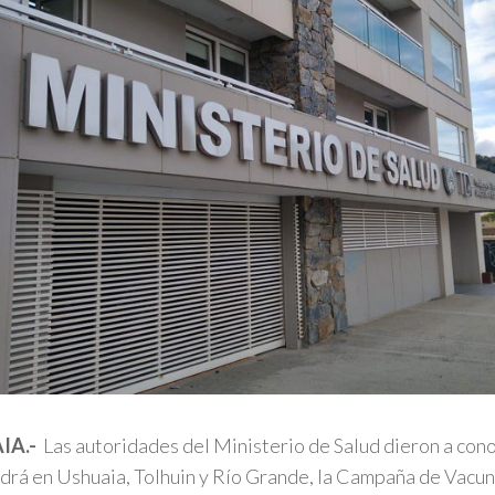
IA.-
Las autoridades del Ministerio de Salud dieron a cono
drá en Ushuaia, Tolhuin y Río Grande, la Campaña de Vacun