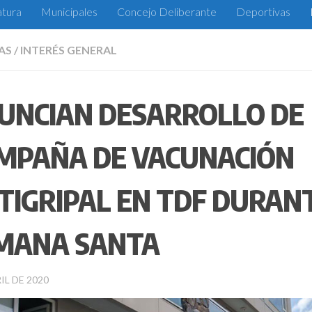
atura
Municipales
Concejo Deliberante
Deportivas
AS
/
INTERÉS GENERAL
UNCIAN DESARROLLO DE
MPAÑA DE VACUNACIÓN
TIGRIPAL EN TDF DURAN
MANA SANTA
IL DE 2020