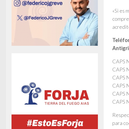
«Si es 
compren
acredit
Teléfo
Antigri
CAPS N
CAPS N
CAPS N
CAPS N
CAPS N
CAPS N
Respect
para co