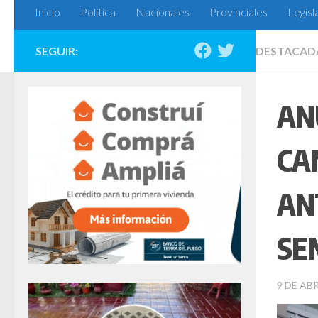
Inicio
Política
Nacionales
Provinciales
Legisl
SEGUIR:
DESTACAD
AN
CA
AN
SE
9 DE ABR