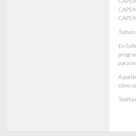
CAPS N
CAPS N
CAPS N
Tolhuin
En Tolh
program
para in
A parti
cómo se
Teléfon