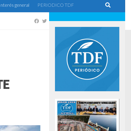
Interés general
PERIODICO TDF
TE