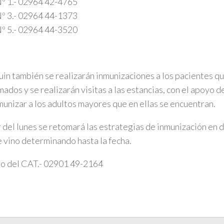
º 1.- 02964 42-4765
º 3.- 02964 44-1373
º 5.- 02964 44-3520
uin también se realizarán inmunizaciones a los pacientes qu
ados y se realizarán visitas a las estancias, con el apoyo d
munizar a los adultos mayores que en ellas se encuentran.
r del lunes se retomará las estrategias de inmunización en 
 vino determinando hasta la fecha.
o del CAT.- 02901 49-2164