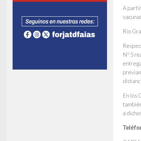
A parti
vacunac
Río Gr
Respect
Nº 5 re
entrega
previam
distanc
En los 
también
a dicho
Teléfo