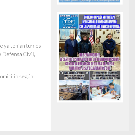
e ya tenían turnos
e Defensa Civil,
domicilio según