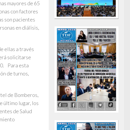
sonas mayores de 65
onas con factores
as son pacientes
sonas en diálisis,
e ellas a través
erá solicitarse
20. Para esta
ión de turnos,
rtel de Bomberos,
 último lugar, los
gentes de Salud
amiento