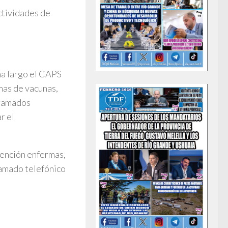
ctividades de
na largo el CAPS
mas de vacunas,
gramados
r el
tención enfermas,
lamado telefónico