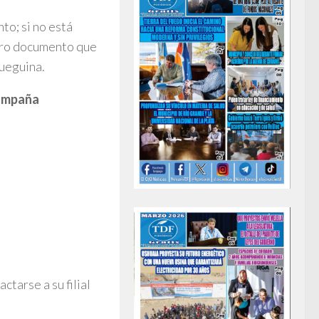
to; si no está
tro documento que
fueguina.
Campaña
tarse a su filial