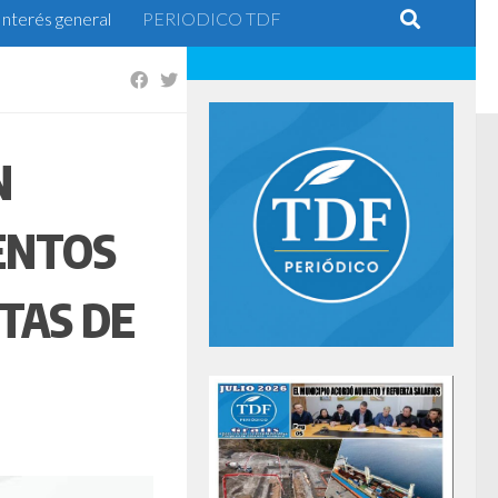
Interés general
PERIODICO TDF
N
ENTOS
TAS DE