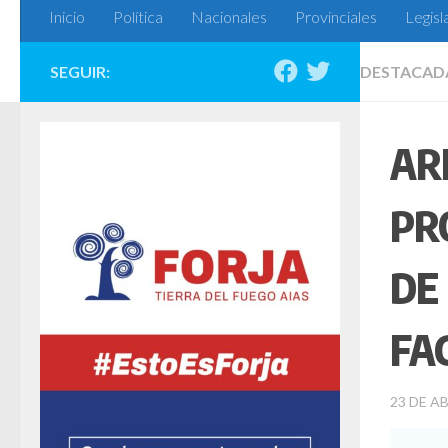
Inicio
Política
Nacionales
Provinciales
Legisl
SEGUIR:
DESTACAD
AR
PR
DE
FA
23 DE AB