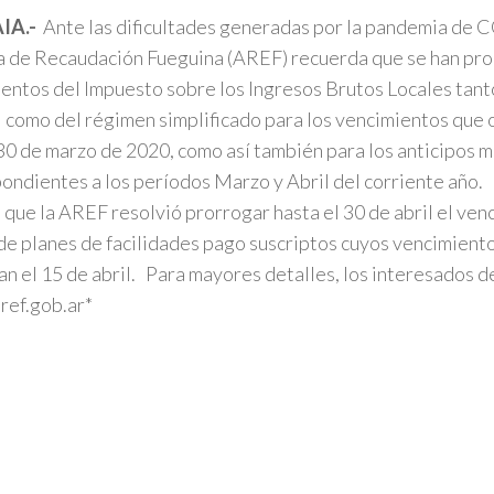
IA.-
Ante las dificultades generadas por la pandemia de 
 de Recaudación Fueguina (AREF) recuerda que se han pro
entos del Impuesto sobre los Ingresos Brutos Locales tant
 como del régimen simplificado para los vencimientos que 
 30 de marzo de 2020, como así también para los anticipos 
ondientes a los períodos Marzo y Abril del corriente año.
 que la AREF resolvió prorrogar hasta el 30 de abril el ven
de planes de facilidades pago suscriptos cuyos vencimiento
n el 15 de abril. Para mayores detalles, los interesados d
ref.gob.ar*