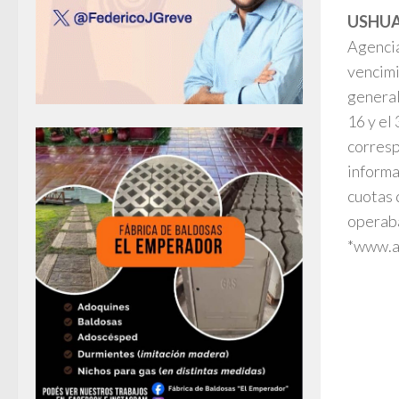
USHUA
Agencia
vencimi
general
16 y el
corresp
informa
cuotas 
operaba
*www.a