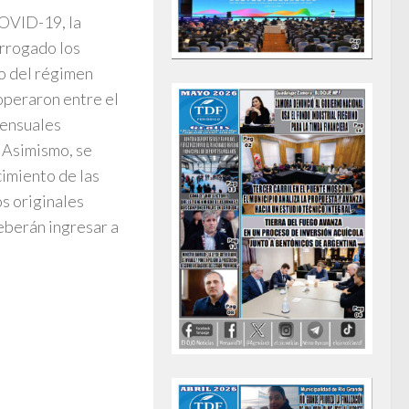
COVID-19, la
rrogado los
o del régimen
operaron entre el
mensuales
 Asimismo, se
cimiento de las
s originales
eberán ingresar a