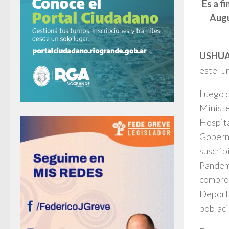
Es a f
Augu
USHUA
este lu
Luego d
Ministe
Hospita
Goberna
suscrib
Pandemi
comprom
Deporti
poblaci