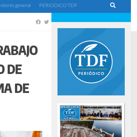
Interés general
PERIODICO TDF
RABAJO
O DE
MA DE