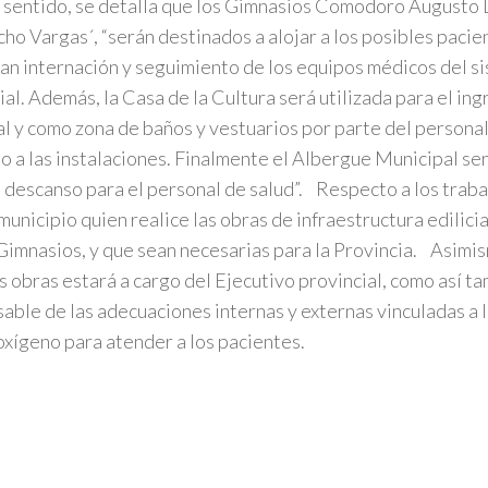
 sentido, se detalla que los Gimnasios Comodoro Augusto 
ho Vargas´, “serán destinados a alojar a los posibles pacie
an internación y seguimiento de los equipos médicos del s
ial. Además, la Casa de la Cultura será utilizada para el ing
al y como zona de baños y vestuarios por parte del personal
o a las instalaciones. Finalmente el Albergue Municipal se
 descanso para el personal de salud”. Respecto a los trabaj
 municipio quien realice las obras de infraestructura edilicia
imnasios, y que sean necesarias para la Provincia. Asimis
s obras estará a cargo del Ejecutivo provincial, como así t
able de las adecuaciones internas y externas vinculadas a la
oxígeno para atender a los pacientes.