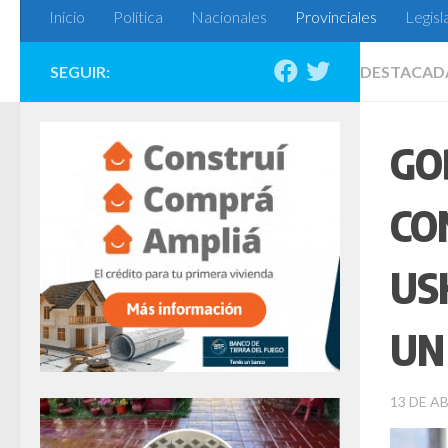
Inicio
Política
Nacionales
Provinciales
Legisl
SEGUIR:
DESTACAD
GO
CO
US
UN
13 DE AB