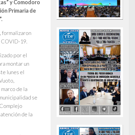
rgas” y Comodoro
ión Primaria de
.
, formalizaron
ia COVID-19.
izado por el
ara montar un
te lunes el
Vuoto,
 marco de la
municipalidad se
l Complejo
 atención de la