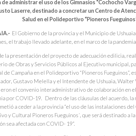
in de administrar el uso de los Gimnasios “Cochocho Va
sto Laserre, destinado a concretar un Centro de Atenc
Salud en el Polideportivo “Pioneros Fueguinos”
IA.-
El Gobierno de la provincia y el Municipio de Ushuaia
nes, el trabajo llevado adelante, en el marco de la pandem
e la presentación del proyecto de adecuación edilicia, real
rio de Obras y Servicios Públicos al Ejecutivo municipal, p
l de Campaña en el Polideportivo “Pioneros Fueguinos”, es
dor, Gustavo Melella y el Intendente de Ushuaia, Walter 
ieron el convenio interadministrativo de colaboración en el
a por COVID-19. Dentro de las cláusulas del acuerdo, la 
etió a ceder a la provincia “el uso de las instalaciones de
vo y Cultural Pioneros Fueguinos´, que será destinado a la
ón sea afectada con COVID- 19”.