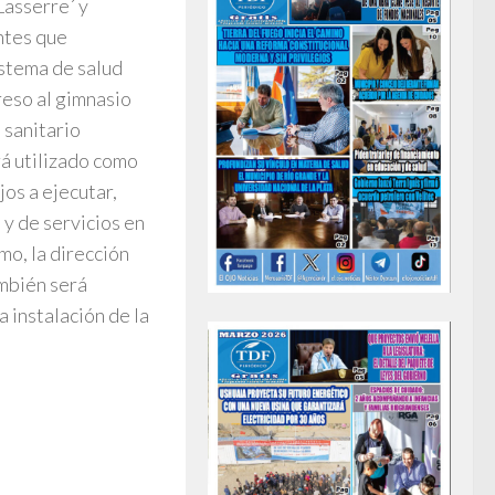
Lasserre´ y
ntes que
istema de salud
reso al gimnasio
 sanitario
rá utilizado como
os a ejecutar,
 y de servicios en
mo, la dirección
ambién será
 instalación de la