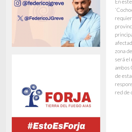
En este
`Cochoc
requier
provinc
princip
afectad
zona de
será el
ambos G
de esta
respons
red de 