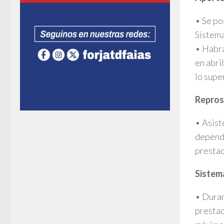
• Se po
Sistema
• Habrá
en abri
lo supe
Repros
• Asist
depende
prestac
Sistem
• Duran
prestac