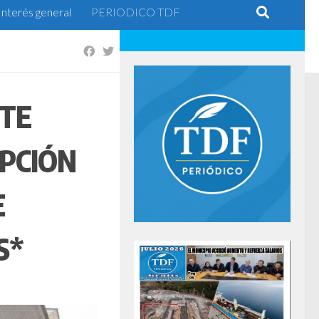
Interés general
PERIODICO TDF
STE
IPCIÓN
E
S*