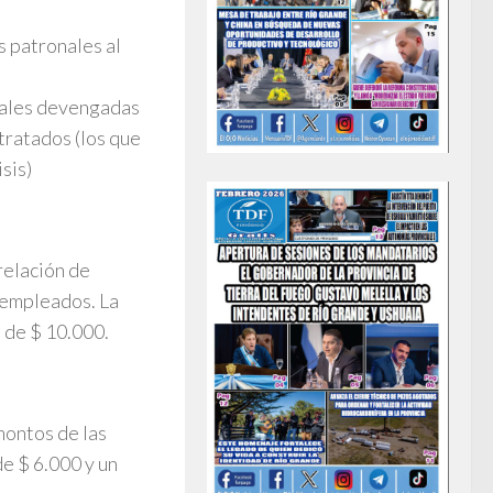
s patronales al
nales devengadas
tratados (los que
sis)
relación de
 empleados. La
 de $ 10.000.
montos de las
e $ 6.000 y un