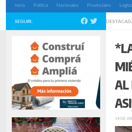
Inicio
Política
Nacionales
Provinciales
Legisl
SEGUIR:
DESTACAD
*L
MI
AL
AS
14 DE AB