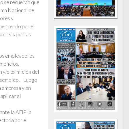
o se recuerda que
rama Nacional de
ores y
ue creado por el
crisis por las
 los empleadores
neficios.
 y/o eximición del
 desempleo. Luego
a empresa y en
aplicar el
ante la AFIP la
ectada por el