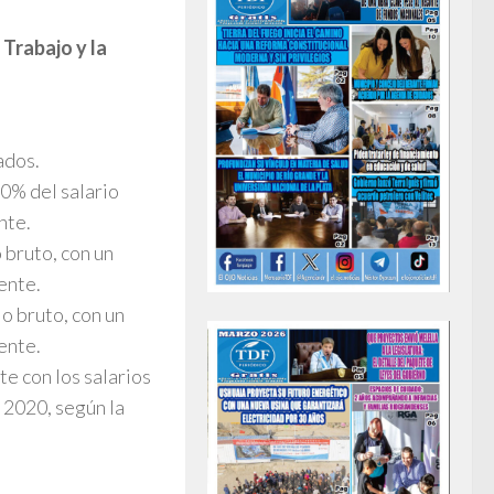
Trabajo y la
ados.
0% del salario
nte.
 bruto, con un
ente.
o bruto, con un
ente.
e con los salarios
 2020, según la