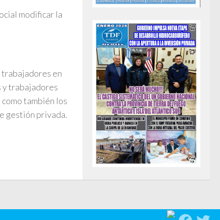
cial modificar la
s trabajadores en
 y trabajadores
, como también los
e gestión privada.