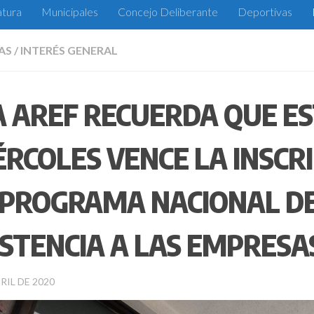
atura
Municipales
Concejo Deliberante
Deportivas
AS
/
INTERÉS GENERAL
A AREF RECUERDA QUE E
ÉRCOLES VENCE LA INSCR
 PROGRAMA NACIONAL D
ISTENCIA A LAS EMPRESA
RIL DE 2020