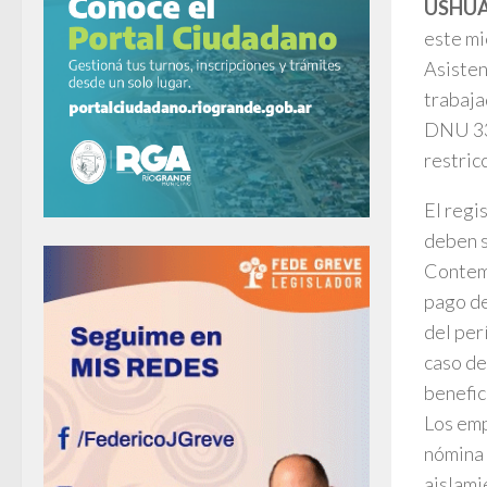
USHUA
este mi
Asisten
trabaja
DNU 332
restric
El regi
deben s
Contemp
pago de
del per
caso de
benefic
Los emp
nómina 
aislami