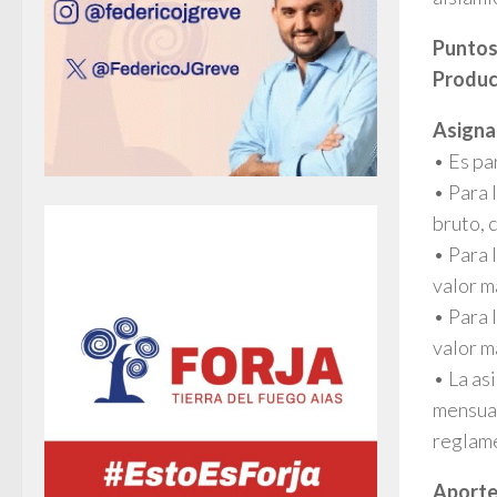
Puntos 
Produc
Asigna
• Es pa
• Para 
bruto, 
• Para 
valor m
• Para 
valor m
• La as
mensual
reglame
Aporte