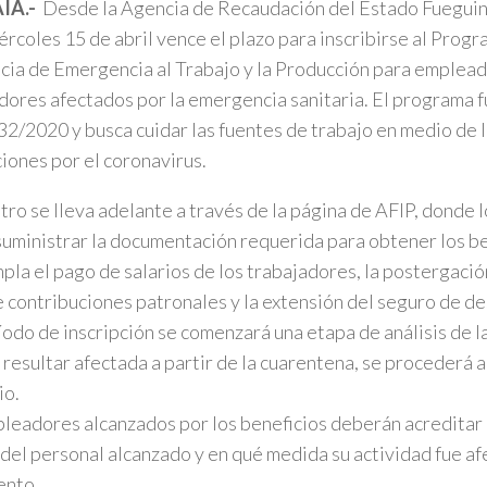
IA.-
Desde la Agencia de Recaudación del Estado Fueguin
ércoles 15 de abril vence el plazo para inscribirse al Prog
cia de Emergencia al Trabajo y la Producción para emplead
dores afectados por la emergencia sanitaria. El programa f
/2020 y busca cuidar las fuentes de trabajo en medio de la 
ciones por el coronavirus.
stro se lleva adelante a través de la página de AFIP, donde
uministrar la documentación requerida para obtener los be
la el pago de salarios de los trabajadores, la postergación
 contribuciones patronales y la extensión del seguro de
íodo de inscripción se comenzará una etapa de análisis de l
 resultar afectada a partir de la cuarentena, se procederá a 
io.
leadores alcanzados por los beneficios deberán acreditar 
del personal alcanzado y en qué medida su actividad fue af
ento.