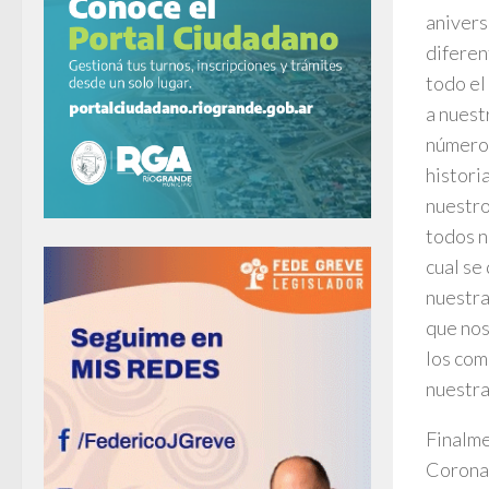
anivers
diferen
todo el
a nuest
número 
histori
nuestro
todos n
cual se
nuestra
que nos
los com
nuestra
Finalme
Coronav