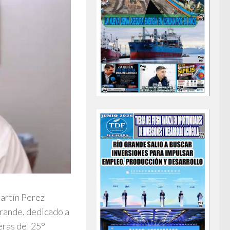
Martín Perez
Grande, dedicado a
eras del 25°