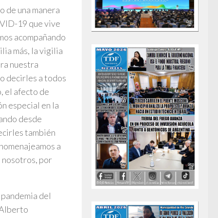
abo de una manera
OVID-19 que vive
íamos acompañando
ia más, la vigilia
ra nuestra
o decirles a todos
, el afecto de
ón especial en la
añando desde
ecirles también
, homenajeamos a
 nosotros, por
a pandemia del
 Alberto