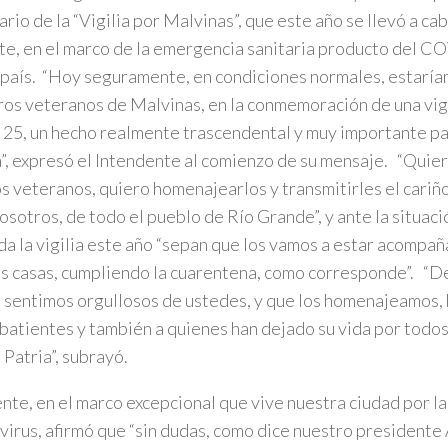
ario de la “Vigilia por Malvinas”, que este año se llevó a c
te, en el marco de la emergencia sanitaria producto del C
 país. “Hoy seguramente, en condiciones normales, estar
ros veteranos de Malvinas, en la conmemoración de una vigil
25, un hecho realmente trascendental y muy importante pa
a”, expresó el Intendente al comienzo de su mensaje. “Quier
s veteranos, quiero homenajearlos y transmitirles el cariño
osotros, de todo el pueblo de Río Grande”, y ante la situaci
 da la vigilia este año “sepan que los vamos a estar acomp
s casas, cumpliendo la cuarentena, como corresponde”. “D
 sentimos orgullosos de ustedes, y que los homenajeamos
batientes y también a quienes han dejado su vida por todos
 Patria”, subrayó.
nte, en el marco excepcional que vive nuestra ciudad por l
irus, afirmó que “sin dudas, como dice nuestro presidente