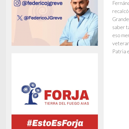
Fernánd
recalcó
Grande,
saber t
eso mer
veteran
Patria 