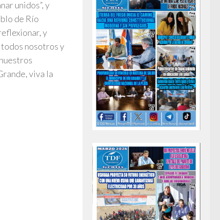
nar unidos”, y
eblo de Río
eflexionar, y
 todos nosotros y
 nuestros
Grande, viva la