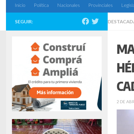
Inicio
Política
Nacionales
Provinciales
Legisl
SEGUIR:
DESTACAD
MA
HÉ
CA
2 DE ABR