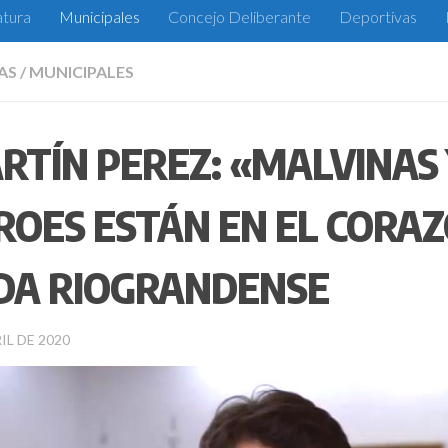
atura
Municipales
Concejo Deliberante
Deportivas
AS
/
MUNICIPALES
RTÍN PEREZ: «MALVINAS 
ROES ESTÁN EN EL CORAZ
DA RIOGRANDENSE
IL DE 2020