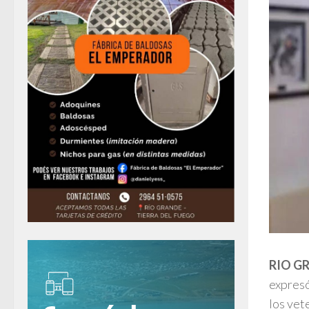
RIO G
expresó
los vet