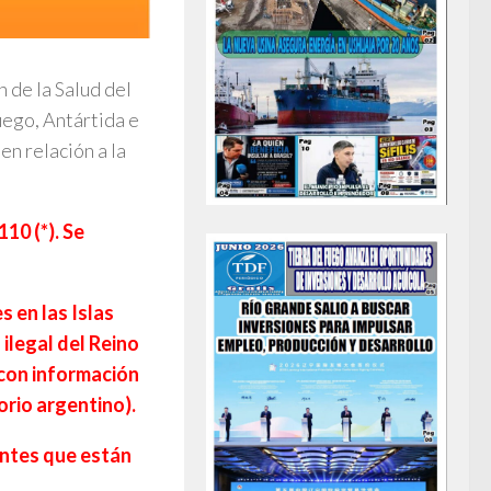
 de la Salud del
uego, Antártida e
en relación a la
10 (*). Se
 en las Islas
ilegal del Reino
 con información
orio argentino).
entes que están