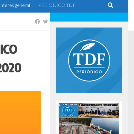
Interés general
PERIODICO TDF
ICO
2020