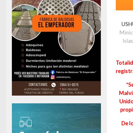
USH
Minist
Isla
Totalid
registr
*S
Malvi
Unido
propi
De l