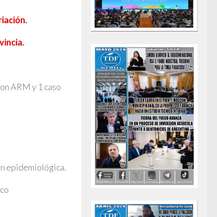
riación.
vincia.
con ARM y 1 caso
ón epidemiológica.
ico