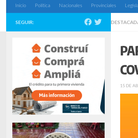
Inicio
Política
Nacionales
Provinciales
Legisl
SEGUIR:
DESTACAD
PA
COV
15 DE AB