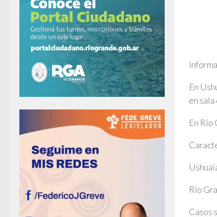
Informa
En Ushu
en sala
En Río 
Caracte
Ushuaia
Río Gra
Casos 