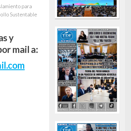
islamiento para
rollo Sustentable
as y
or mail a:
il.com