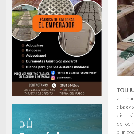
TOLHU
a sumar
elabor
disposi
de los 
a un co