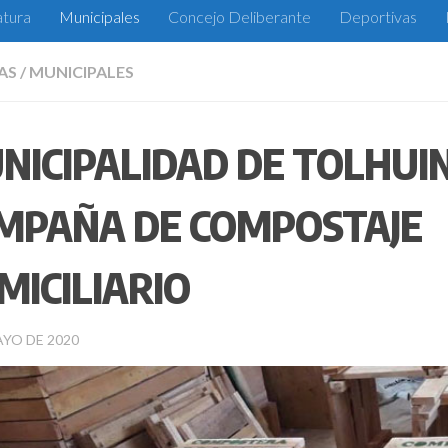
atura
Municipales
Concejo Deliberante
Deportivas
AS
/
MUNICIPALES
NICIPALIDAD DE TOLHUIN
MPAÑA DE COMPOSTAJE
MICILIARIO
AYO DE 2020