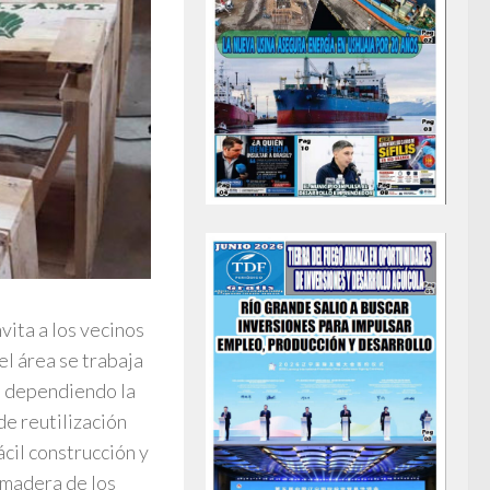
vita a los vecinos
l área se trabaja
 dependiendo la
de reutilización
cil construcción y
 madera de los