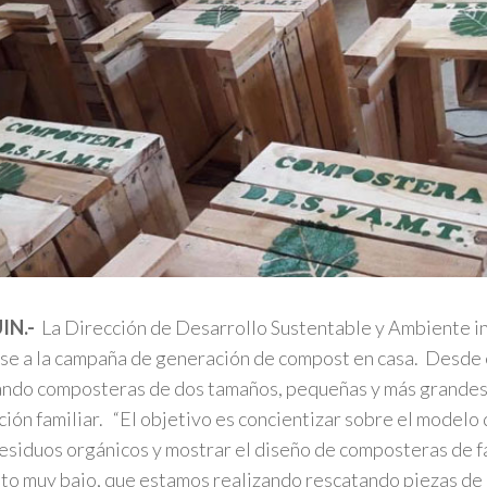
IN.-
La Dirección de Desarrollo Sustentable y Ambiente in
se a la campaña de generación de compost en casa. Desde e
ando composteras de dos tamaños, pequeñas y más grandes
ción familiar. “El objetivo es concientizar sobre el modelo 
residuos orgánicos y mostrar el diseño de composteras de fá
sto muy bajo, que estamos realizando rescatando piezas de