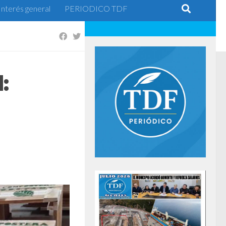
Interés general
PERIODICO TDF
: