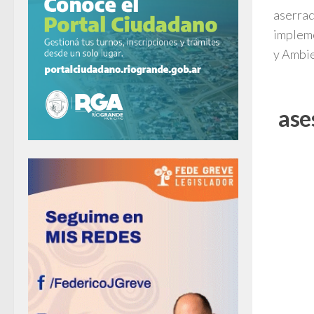
aserrad
impleme
y Ambi
ase