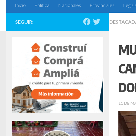
Inicio
Política
Nacionales
Provinciales
Legisl
SEGUIR:
DESTACAD
MU
CA
DO
11 DE M