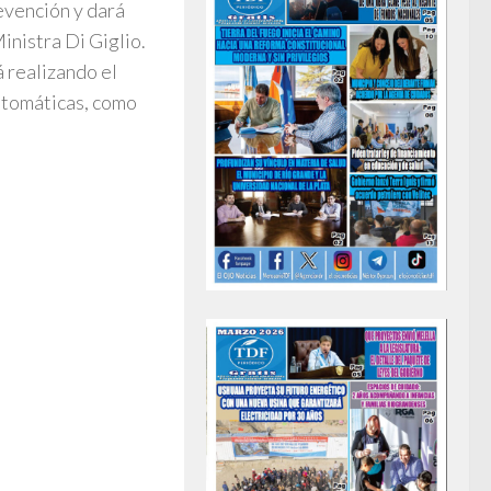
evención y dará
Ministra Di Giglio.
 realizando el
ntomáticas, como