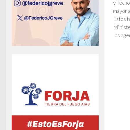
y Tecno
mayor a
Estos t
Ministe
los age