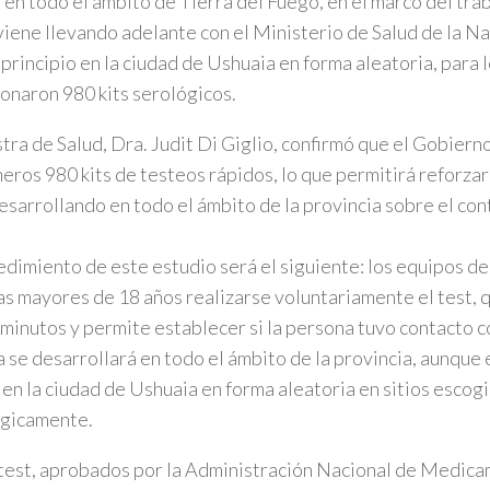
 en todo el ámbito de Tierra del Fuego, en el marco del tr
viene llevando adelante con el Ministerio de Salud de la Na
 principio en la ciudad de Ushuaia en forma aleatoria, para l
onaron 980 kits serológicos.
stra de Salud, Dra. Judit Di Giglio, confirmó que el Gobier
meros 980 kits de testeos rápidos, lo que permitirá reforzar
esarrollando en todo el ámbito de la provincia sobre el co
edimiento de este estudio será el siguiente: los equipos de
s mayores de 18 años realizarse voluntariamente el test,
 minutos y permite establecer si la persona tuvo contacto co
a se desarrollará en todo el ámbito de la provincia, aunque 
á en la ciudad de Ushuaia en forma aleatoria en sitios escog
égicamente.
test, aprobados por la Administración Nacional de Medic