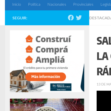
Inicio
Política
Nacionales
Provinciales
Legisl
SEGUIR:
DESTACAD
SA
LA
RÁ
13 DE M