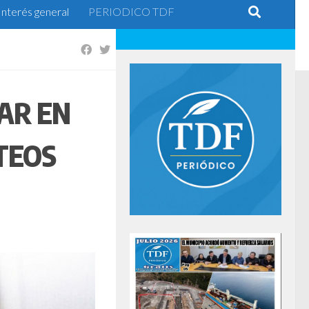
Interés general
PERIODICO TDF
AR EN
TEOS