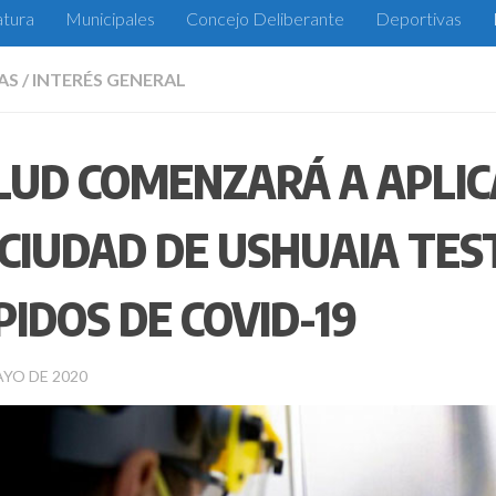
atura
Municipales
Concejo Deliberante
Deportivas
AS
/
INTERÉS GENERAL
LUD COMENZARÁ A APLIC
 CIUDAD DE USHUAIA TES
PIDOS DE COVID-19
AYO DE 2020