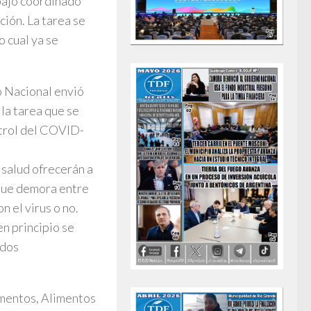
abajo coordinado
ción. La tarea se
o cual ya se
no Nacional envió
 la tarea que se
ntrol del COVID-
 salud ofrecerán a
 que demora entre
n el virus o no.
en principio se
idos
amentos, Alimentos