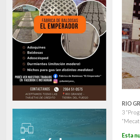
RIO G
3 “Prog
“Mecatr
Esta nu