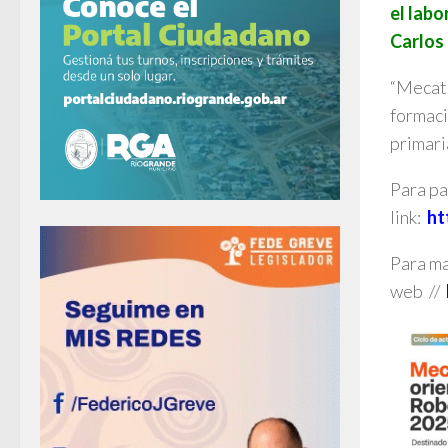
el labo
Carlos 
“Mecatr
formaci
primari
Para pa
link:
ht
Para ma
web //