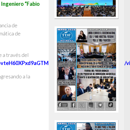
 Ingeniero “Fabio
ancia de
mática de
e a través del
4e7pvteH60XPxd9aGTMYYoHxwmCRFtCnDzu5O1hAllA/v
ngresando a la