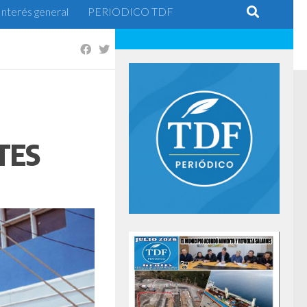
Interés general
PERIODICO TDF
TES