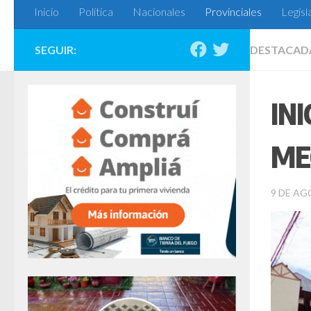
Inicio
Política
Nacionales
Provinciales
Legisl
SEGUIR:
DESTACAD
IN
ME
9 DE AG