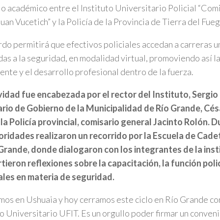
o académico entre el Instituto Universitario Policial “Com
uan Vucetich” y la Policía de la Provincia de Tierra del Fueg
rdo permitirá que efectivos policiales accedan a carreras u
das a la seguridad, en modalidad virtual, promoviendo así la
nte y el desarrollo profesional dentro de la fuerza.
vidad fue encabezada por el rector del Instituto, Sergio 
rio de Gobierno de la Municipalidad de Río Grande, Césa
 la Policía provincial, comisario general Jacinto Rolón. D
oridades realizaron un recorrido por la Escuela de Cadet
Grande, donde dialogaron con los integrantes de la inst
ieron reflexiones sobre la capacitación, la función polici
ales en materia de seguridad.
mos en Ushuaia y hoy cerramos este ciclo en Río Grande co
to Universitario UFIT. Es un orgullo poder firmar un conveni