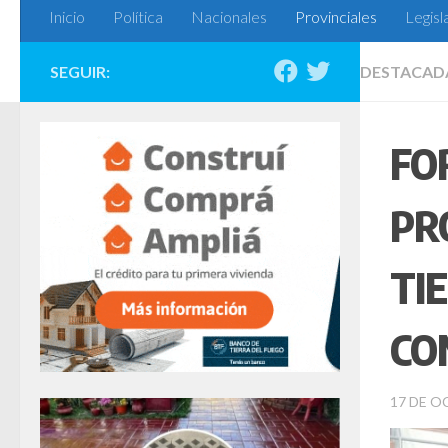
Inicio
Política
Nacionales
Provinciales
Legisl
SEGUIR:
DESTACAD
FO
PR
TI
CO
17 DE O