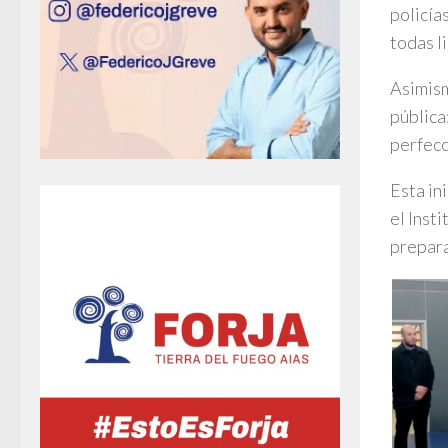
policía
todas l
Asimism
pública
perfecc
Esta in
el Inst
prepara