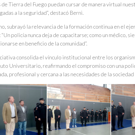
s de Tierra del Fuego puedan cursar de manera virtual nuest
igadas a la seguridad”, destacó Berni.
o, subrayó la relevancia de la formación continua en el ejer
: “Un policía nunca deja de capacitarse; como un médico, s
ionarse en beneficio de la comunidad”.
iciativa consolida el vínculo institucional entre los organis
ituto Universitario, reafirmando el compromiso con una poli
da, profesional y cercana a las necesidades de la sociedad