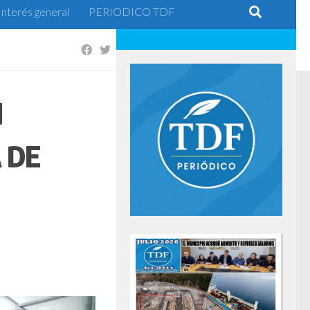
Interés general
PERIODICO TDF
N
 DE