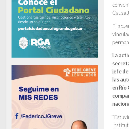
conveni
Causa J
El acue
vincula
permane
La acti
secreta
jefe de
las aut
en Río 
compart
nacion
“Estuvi
Institu