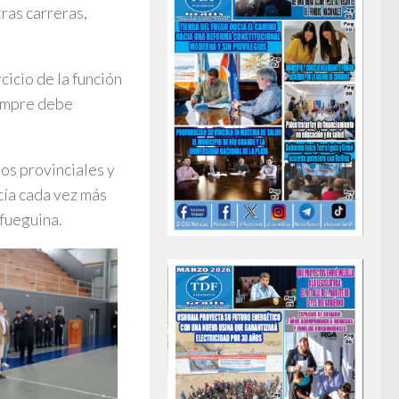
ras carreras,
cicio de la función
iempre debe
mos provinciales y
cía cada vez más
 fueguina.