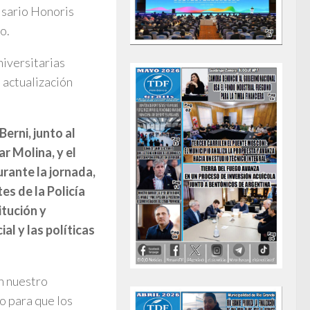
isario Honoris
o.
niversitarias
 actualización
Berni, junto al
r Molina, y el
urante la jornada,
es de la Policía
itución y
al y las políticas
n nuestro
o para que los