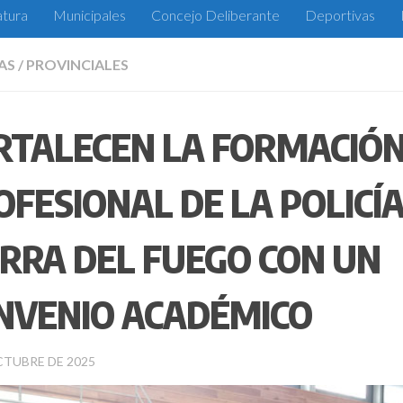
atura
Municipales
Concejo Deliberante
Deportivas
AS
/
PROVINCIALES
RTALECEN LA FORMACIÓ
OFESIONAL DE LA POLICÍA
ERRA DEL FUEGO CON UN
NVENIO ACADÉMICO
CTUBRE DE 2025