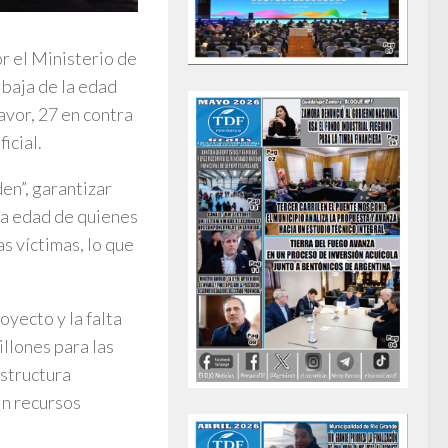
r el Ministerio de
 baja de la edad
avor, 27 en contra
icial.
en”, garantizar
 la edad de quienes
as víctimas, lo que
oyecto y la falta
llones para las
estructura
in recursos