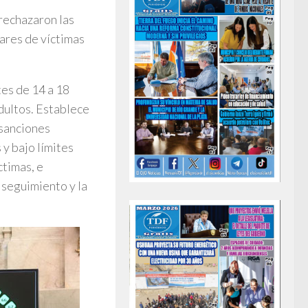
 rechazaron las
iares de víctimas
tes de 14 a 18
dultos. Establece
e sanciones
y bajo límites
ctimas, e
l seguimiento y la