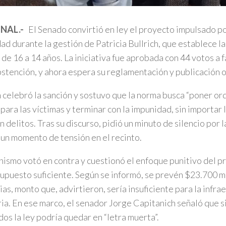
NAL.-
El Senado convirtió en ley el proyecto impulsado po
ad durante la gestión de Patricia Bullrich, que establece la
 de 16 a 14 años. La iniciativa fue aprobada con 44 votos a f
bstención, y ahora espera su reglamentación y publicación of
h celebró la sanción y sostuvo que la norma busca “poner ord
a para las víctimas y terminar con la impunidad, sin importar
 delitos. Tras su discurso, pidió un minuto de silencio por l
un momento de tensión en el recinto.
nismo votó en contra y cuestionó el enfoque punitivo del pr
upuesto suficiente. Según se informó, se prevén $23.700 mi
ias, monto que, advirtieron, sería insuficiente para la infra
ia. En ese marco, el senador Jorge Capitanich señaló que s
os la ley podría quedar en “letra muerta”.