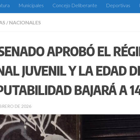
atura
Municipales
Concejo Deliberante
Deportivas
AS
/
NACIONALES
 SENADO APROBÓ EL RÉG
NAL JUVENIL Y LA EDAD D
PUTABILIDAD BAJARÁ A 1
EBRERO DE 2026