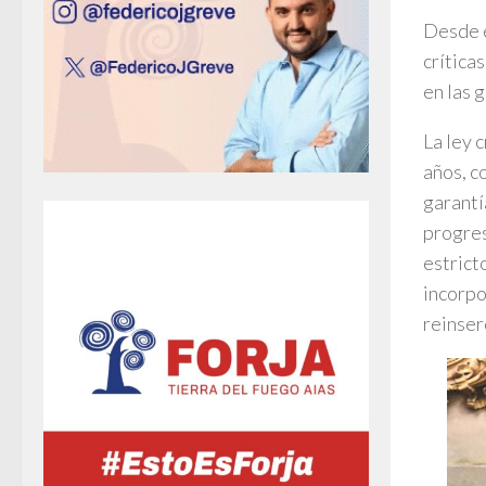
Desde e
crítica
en las 
La ley 
años, c
garantía
progres
estrict
incorpo
reinser