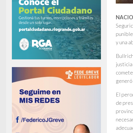
NACIO
Segurid
punible
y una a
Bullric
justici
cometen
generó 
El pero
de pres
provinc
necesar
adecuad