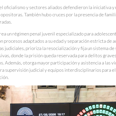
l oficialismo y sectores aliados defendieron la iniciativa y
s opositoras. También hubo cruces por la presencia de famil
gradas.
crea un régimen penal juvenil especializado para adolescen
on procesos adaptados a su edad y separación estricta de a
s judiciales, prioriza la resocialización y fija un sistema d
ivas, donde la prisión queda reservada para delitos graves 
os. Además, otorga mayor participación y asistencia a las ví
ra supervisión judicial y equipos interdisciplinarios para e
ción.