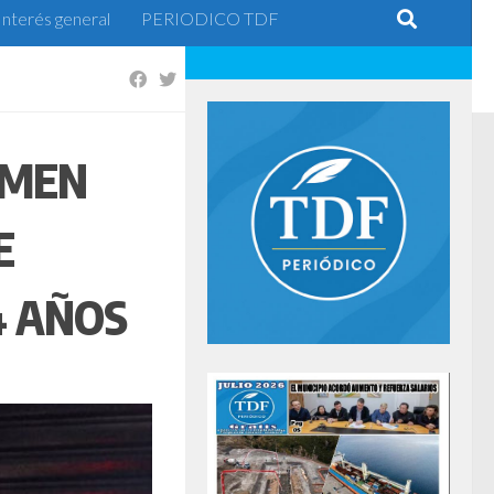
Interés general
PERIODICO TDF
IMEN
E
4 AÑOS