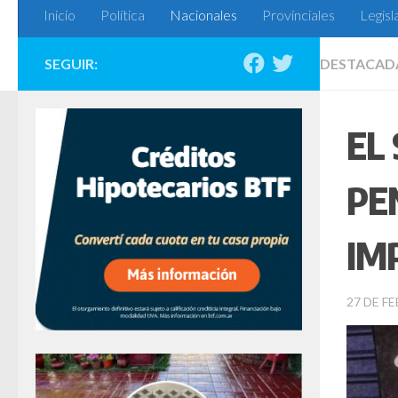
Inicio
Política
Nacionales
Provinciales
Legisl
SEGUIR:
DESTACAD
EL
PE
IM
27 DE F