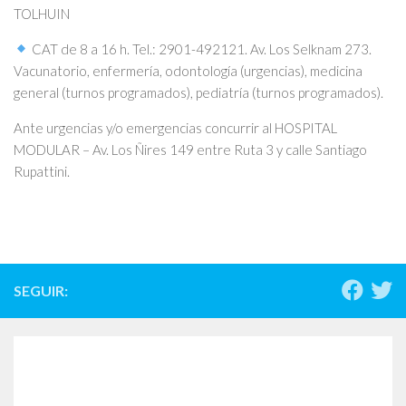
TOLHUIN
CAT de 8 a 16 h. Tel.: 2901-492121. Av. Los Selknam 273.
Vacunatorio, enfermería, odontología (urgencias), medicina
general (turnos programados), pediatría (turnos programados).
Ante urgencias y/o emergencias concurrir al HOSPITAL
MODULAR – Av. Los Ñires 149 entre Ruta 3 y calle Santiago
Rupattini.
SEGUIR: