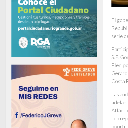
El gobe
Repúbli
serie d
Partici
S.E. Go
Plenipo
Gerardo
Costa R
Las aud
adelant
Atlánti
con rep
oportun