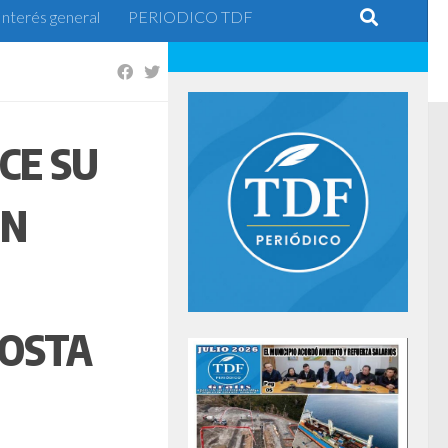
Interés general
PERIODICO TDF
CE SU
ON
COSTA