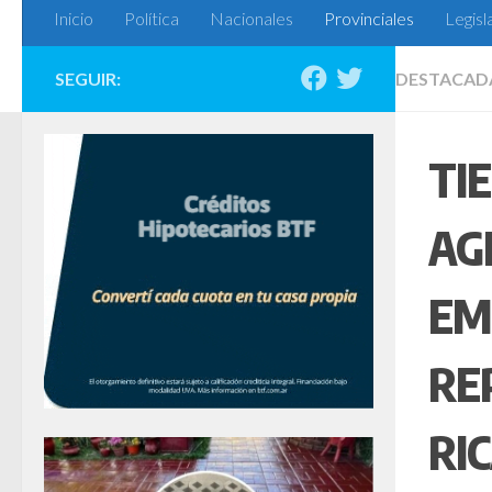
Inicio
Política
Nacionales
Provinciales
Legisl
SEGUIR:
DESTACAD
TI
AG
EM
RE
RI