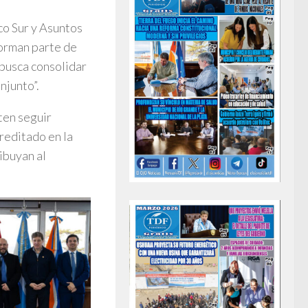
ico Sur y Asuntos
forman parte de
 busca consolidar
njunto”.
ten seguir
creditado en la
ibuyan al