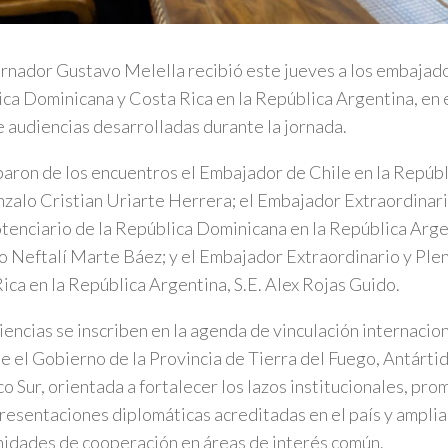
rnador Gustavo Melella recibió este jueves a los embajado
ca Dominicana y Costa Rica en la República Argentina, en 
e audiencias desarrolladas durante la jornada.
paron de los encuentros el Embajador de Chile en la Repúbl
nzalo Cristian Uriarte Herrera; el Embajador Extraordinari
tenciario de la República Dominicana en la República Argen
 Neftalí Marte Báez; y el Embajador Extraordinario y Ple
ica en la República Argentina, S.E. Alex Rojas Guido.
iencias se inscriben en la agenda de vinculación internacion
e el Gobierno de la Provincia de Tierra del Fuego, Antártida
co Sur, orientada a fortalecer los lazos institucionales, pro
resentaciones diplomáticas acreditadas en el país y amplia
idades de cooperación en áreas de interés común.