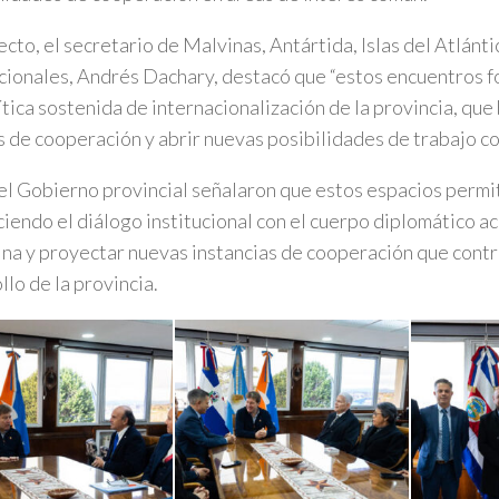
ecto, el secretario de Malvinas, Antártida, Islas del Atlánt
cionales, Andrés Dachary, destacó que “estos encuentros 
ítica sostenida de internacionalización de la provincia, que
s de cooperación y abrir nuevas posibilidades de trabajo co
l Gobierno provincial señalaron que estos espacios permi
ciendo el diálogo institucional con el cuerpo diplomático a
na y proyectar nuevas instancias de cooperación que contr
llo de la provincia.