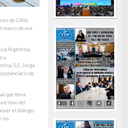
res de Chile,
el marco de una
ica Argentina,
o y
tina, S.E. Jorge
nipotenciario de
al que lleva
 e Islas del
mover el diálogo
r las