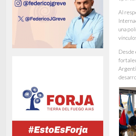
Al resp
Interna
una pol
vínculo
Desde e
fortale
Argenti
desarro